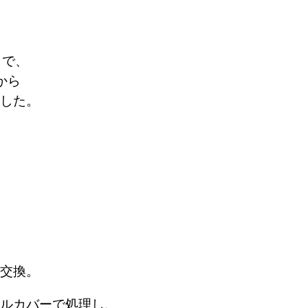
まで、
から
した。
交換。
ルカバーで処理し、