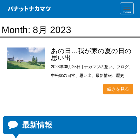
N
a
v
i
Month:
8月 2023
g
a
t
i
o
あの日…我が家の夏の日の
n
思い出
2023年08月25日
|
ナカマツの想い
、
ブログ
、
中松家の日常
、
思い出
、
最新情報
、
歴史
続きを見る
最新情報