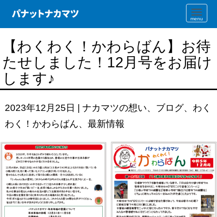
N
a
v
i
【わくわく！かわらばん】お待
g
a
たせしました！12月号をお届け
t
i
o
します♪
n
2023年12月25日
|
ナカマツの想い
、
ブログ
、
わく
わく！かわらばん
、
最新情報