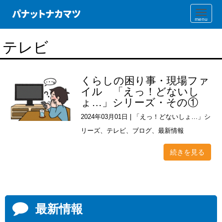
N
a
v
i
テレビ
g
a
t
i
o
くらしの困り事・現場ファ
n
イル 「えっ！どないし
ょ…」シリーズ・その①
2024年03月01日
|
「えっ！どないしょ…」シ
リーズ
、
テレビ
、
ブログ
、
最新情報
続きを見る
最新情報