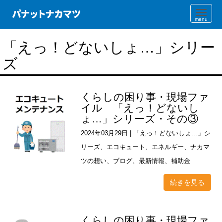
N
a
v
i
「えっ！どないしょ…」シリー
g
a
ズ
t
i
o
n
くらしの困り事・現場ファ
イル 「えっ！どないし
ょ…」シリーズ・その③
2024年03月29日
|
「えっ！どないしょ…」シ
リーズ
、
エコキュート
、
エネルギー
、
ナカマ
ツの想い
、
ブログ
、
最新情報
、
補助金
続きを見る
くらしの困り事・現場ファ